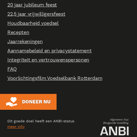
20 jaar jubileum feest
22,5 jaar vrijwilligersfeest
Houdbaarheid voedsel
Recepten
Jaarrekeningen
Aannamebeleid en privacystatement
Integriteit en vertrouwenspersonen
FAQ
Voorlichtingsfilm Voedselbank Rotterdam
DONEER NU
Dit goede doel heeft een ANBI‑status
meer info