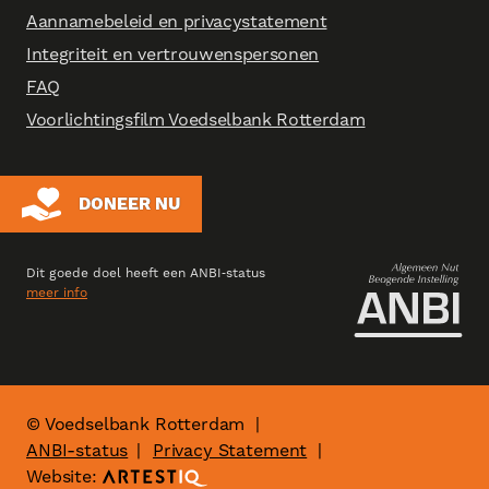
Aannamebeleid en privacystatement
Integriteit en vertrouwenspersonen
FAQ
Voorlichtingsfilm Voedselbank Rotterdam
DONEER NU
Dit goede doel heeft een ANBI‑status
meer info
© Voedselbank Rotterdam
|
ANBI-status
Privacy Statement
|
Website: