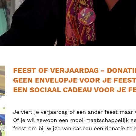
FEEST OF VERJAARDAG - DONATI
GEEN ENVELOPJE VOOR JE FEEST
EEN SOCIAAL CADEAU VOOR JE FE
Je viert je verjaardag of een ander feest maar
Of je wil gewoon een mooi maatschappelijk ge
feest om bij wijze van cadeau een donatie te