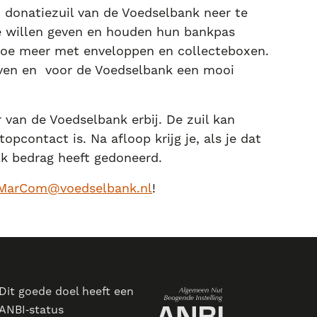
 donatiezuil van de Voedselbank neer te
ze willen geven en houden hun bankpas
edoe meer met enveloppen en collecteboxen.
ven en voor de Voedselbank een mooi
 van de Voedselbank erbij. De zuil kan
pcontact is. Na afloop krijg je, als je dat
lk bedrag heeft gedoneerd.
MarCom@voedselbank.nl
!
Dit goede doel heeft een
ANBI‑status