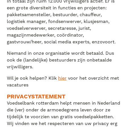
In totaal zijn ruim 12.000 vrijwilligers actief. Er is
l
u
e
n
een grote diversiteit in functies en projecten:
a
t
t
t
pakketsamensteller, bestuurder, chauffeur,
y
e
t
e
logistiek manager, fondsenwerver, klusjesman,
voedselverwerver, secretaresse, jurist,
i
r
magazijnmedewerker, coördinator,
n
f
gastvrouw/heer, social media experts, enzovoort.
g
u
s
l
Niemand in onze organisatie wordt betaald. Dus
l
ook de (landelijke) bestuurders zijn onbetaalde
vrijwilligers.
s
c
Wil je ook helpen? Klik
hier
voor het overzicht met
r
vacatures
e
PRIVACYSTATEMENT
e
Voedselbank rotterdam helpt mensen in Nederland
n
die (ver) onder de armoedegrens leven door ze
tijdelijk te voorzien van gratis voedselpakketten.
Wij vinden we het respecteren van uw privacy erg