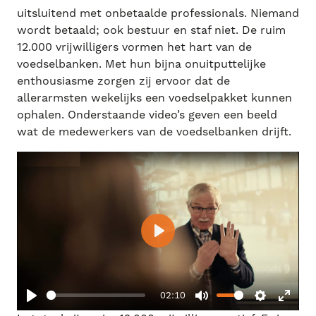
uitsluitend met onbetaalde professionals. Niemand
wordt betaald; ook bestuur en staf niet. De ruim
12.000 vrijwilligers vormen het hart van de
voedselbanken. Met hun bijna onuitputtelijke
enthousiasme zorgen zij ervoor dat de
allerarmsten wekelijks een voedselpakket kunnen
ophalen. Onderstaande video’s geven een beeld
wat de medewerkers van de voedselbanken drijft.
P
l
a
02:10
y
P
M
S
E