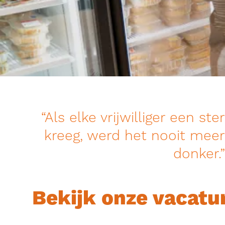
Als elke vrijwilliger een ster
kreeg, werd het nooit meer
donker.
Bekijk onze vacatu