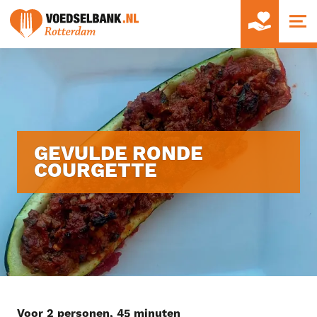
Feest of verjaardag - donatiezuil
Doneer statiegeld
Vacatures supermarkt
Vacatures distributiecentrum
Hulpverlener
GEVULDE RONDE
COURGETTE
Vacatures kantoor
Hulp geven!
Voor 2 personen, 45 minuten