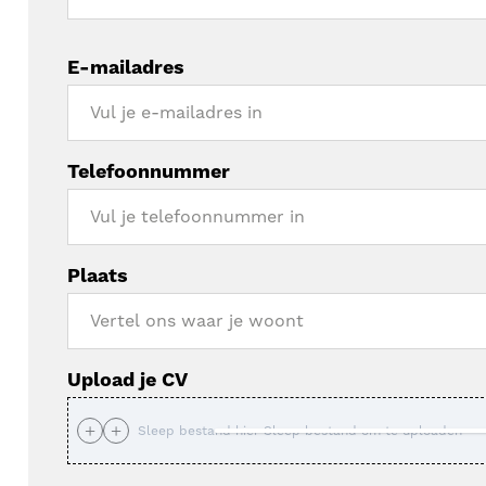
E-mailadres
Telefoonnummer
Plaats
Upload je CV
Sleep bestand hier
Sleep bestand om te uploaden