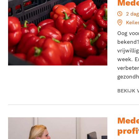
Mede
2 dag
Keile
Oog voor
bekend?
vrijwill
week. En
verbeter
gezondh
BEKIJK 
Mede
profi