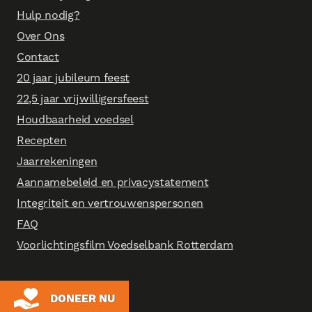
Hulp nodig?
Over Ons
Contact
20 jaar jubileum feest
22,5 jaar vrijwilligersfeest
Houdbaarheid voedsel
Recepten
Jaarrekeningen
Aannamebeleid en privacystatement
Integriteit en vertrouwenspersonen
FAQ
Voorlichtingsfilm Voedselbank Rotterdam
DONEER NU