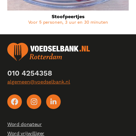
Stoofpeertjes
Voor 5 personen, 3 uur en 30 minuten
010 4254358
algemeen@voedselbank.nl
Word donateur
Word vrijwilliger