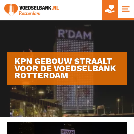
Feest of verjaardag - donatiezuil
Doneer statiegeld
Vacatures supermarkt
KPN GEBOUW STRAALT
Vacatures distributiecentrum
Hulpverlener
VOOR DE VOEDSELBANK
ROTTERDAM
Vacatures kantoor
Hulp geven!