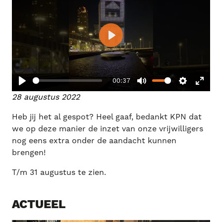
P
l
a
00:37
y
P
M
S
E
28 augustus 2022
l
u
e
n
Heb jij het al gespot? Heel gaaf, bedankt KPN dat
a
t
t
t
we op deze manier de inzet van onze vrijwilligers
y
e
t
e
nog eens extra onder de aandacht kunnen
i
r
brengen!
n
f
T/m 31 augustus te zien.
g
u
s
l
l
ACTUEEL
s