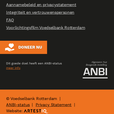
Aannamebeleid en privacystatement
Integriteit en vertrouwenspersonen
FAQ
Voorlichtingsfilm Voedselbank Rotterdam
DONEER NU
Dit goede doel heeft een ANBI‑status
meer info
© Voedselbank Rotterdam
|
ANBI-status
Privacy Statement
|
Website: