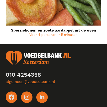
Sperziebonen en zoete aardappel uit de oven
Voor 4 personen, 45 minuten
010 4254358
algemeen@voedselbank.nl