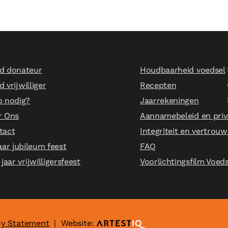
d donateur
Houdbaarheid voedsel
 vrijwilliger
Recepten
p nodig?
Jaarrekeningen
r Ons
Aannamebeleid en pri
tact
Integriteit en vertro
aar jubileum feest
FAQ
 jaar vrijwilligersfeest
Voorlichtingsfilm Voe
cy Statement
|
Website: