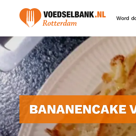
Word d
BANANENCAKE V