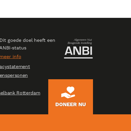
Dit goede doel heeft een
ANBI‑status
meer info
vacystatement
uwenspersonen
dselbank Rotterdam
DONEER NU