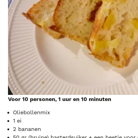
Voor 10 personen, 1 uur en 10 minuten
Oliebollenmix
1 ei
2 bananen
50 gr (bruine) basterdsuiker + een beetje voor