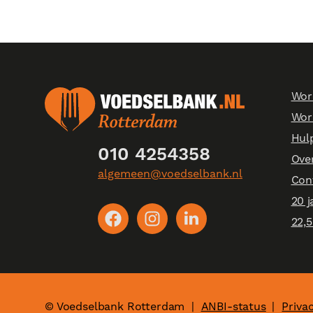
Wor
Word
Hul
010 4254358
Ove
algemeen@voedselbank.nl
Con
20 j
22,5
© Voedselbank Rotterdam
|
ANBI-status
Priva