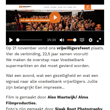
P
l
a
25:20
y
P
M
E
S
E
Op 21 november vond ons
vrijwilligersfeest
plaats.
l
u
n
e
n
Vier de verbinding, 22,5 jaar samen vooruit!
a
t
a
t
t
We maken de overstap naar Voedselbank
y
e
b
t
e
supermarkten en dat moet gevierd worden.
l
i
r
Wat een avond, wat een gezelligheid en wat een
e
n
f
signaal naar alle voedselbank vrijwilligers. Jullie
c
g
u
zijn belangrijk! Een impressie...
a
s
l
Film is gemaakt door
Alex Mastwijk/ Alma
p
l
Filmproducties.
t
s
Foto's zijn gemaakt door
Sjaak Boot Photography
.