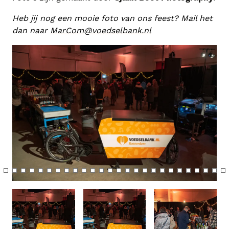
i
c
o
r
Heb jij nog een mooie foto van ons feest? Mail het
dan naar
MarCom@voedselbank.nl
n
e
s
e
n